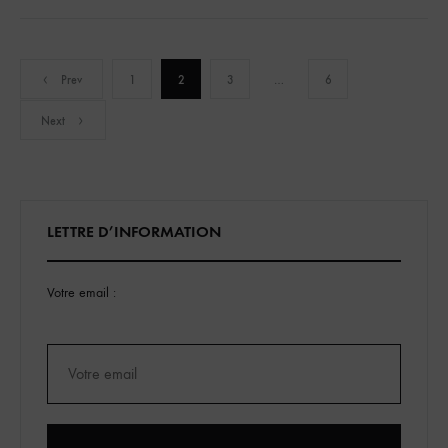
Pagination
Prev
1
2
3
…
6
Next
des
publications
LETTRE D’INFORMATION
Votre email :