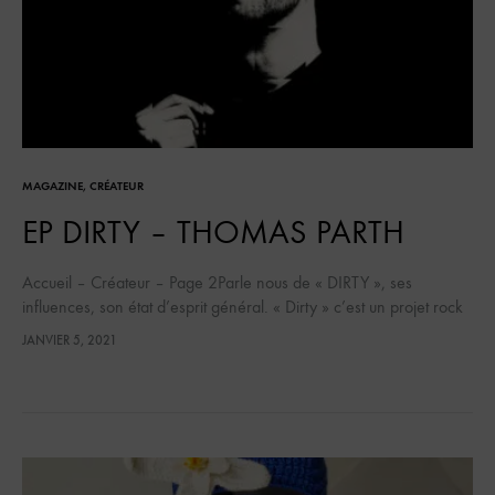
MAGAZINE
,
CRÉATEUR
EP DIRTY – THOMAS PARTH
Accueil – Créateur – Page 2Parle nous de « DIRTY », ses
influences, son état d’esprit général. « Dirty » c’est un projet rock
qui me tenait à coeur depuis…
JANVIER 5, 2021