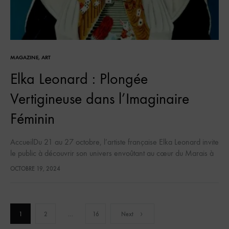
MAGAZINE
,
ART
Elka Leonard : Plongée
Vertigineuse dans l’Imaginaire
Féminin
AccueilDu 21 au 27 octobre, l’artiste française Elka Leonard invite
le public à découvrir son univers envoûtant au cœur du Marais à
Paris. L’exposition pop-up, située au 59 rue Notre-Dame…
OCTOBRE 19, 2024
Pagination
1
2
…
16
Next