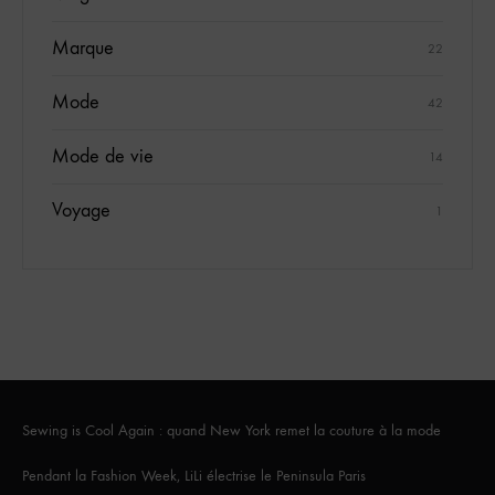
Marque
22
Mode
42
Mode de vie
14
Voyage
1
Sewing is Cool Again : quand New York remet la couture à la mode
Pendant la Fashion Week, LiLi électrise le Peninsula Paris