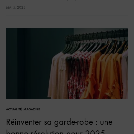
vent chaud d’Amérique Latine sur Cannes. Exit les plages
MAI 5, 2025
formatées…
ACTUALITÉ
,
MAGAZINE
Réinventer sa garde-robe : une
bonne résolution pour 2025