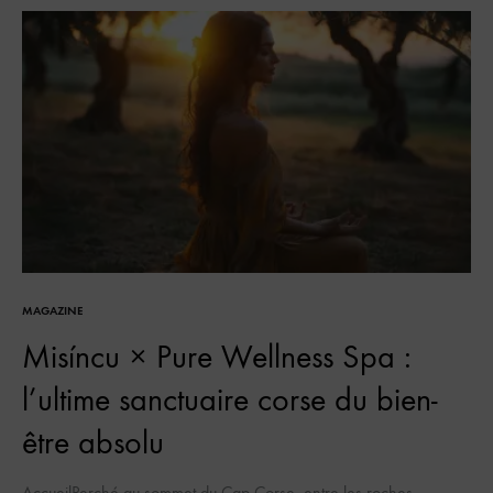
MAGAZINE
Misíncu × Pure Wellness Spa :
l’ultime sanctuaire corse du bien-
être absolu
AccueilPerché au sommet du Cap Corse, entre les roches