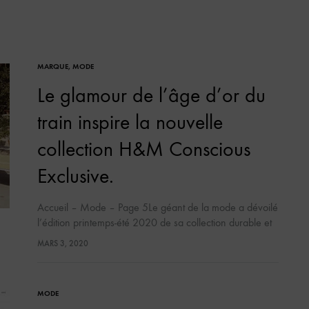
MARQUE
,
MODE
Le glamour de l’âge d’or du
train inspire la nouvelle
collection H&M Conscious
Exclusive.
Accueil – Mode – Page 5Le géant de la mode a dévoilé
l’édition printemps-été 2020 de sa collection durable et
les looks de cette saison s’inspirent du Train Bleu,
MARS 3, 2020
mythique…
MODE