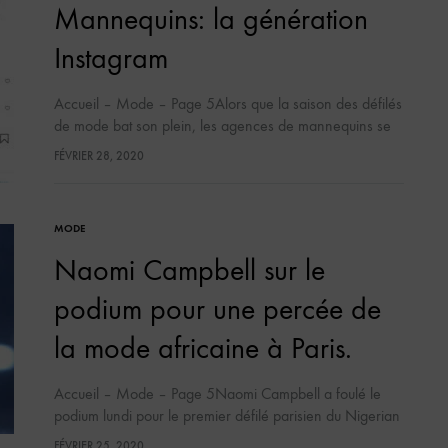
Mannequins: la génération
Instagram
Accueil – Mode – Page 5Alors que la saison des défilés
de mode bat son plein, les agences de mannequins se
tournent de plus en plus vers les réseaux sociaux,…
FÉVRIER 28, 2020
MODE
Naomi Campbell sur le
podium pour une percée de
la mode africaine à Paris.
Accueil – Mode – Page 5Naomi Campbell a foulé le
podium lundi pour le premier défilé parisien du Nigerian
Kenneth Ize, à l’ouverture de la semaine du prêt-à-porter
FÉVRIER 25, 2020