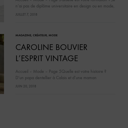
n’ai pas de diplôme universitaire en design ou en mode,
j’ai acquis mes connaissances en travaillant comme
JUILLET 7, 2018
styliste de…
MAGAZINE
,
CRÉATEUR
,
MODE
CAROLINE BOUVIER
L’ESPRIT VINTAGE
Accueil – Mode – Page 5Quelle est votre histoire ?
D’un papa dentellier à Calais et d’une maman
professeur de gymnastique, j’ai toujours baigné dans un
JUIN 20, 2018
monde créatif et artiste.…