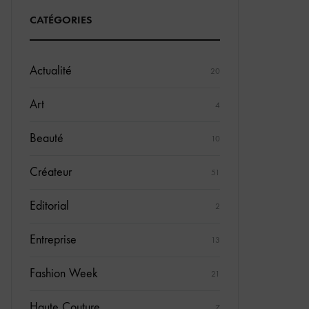
CATÉGORIES
Actualité
20
Art
4
Beauté
10
Créateur
51
Editorial
2
Entreprise
13
Fashion Week
21
Haute Couture
7