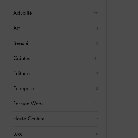
Actualité
20
Art
4
Beauté
10
Créateur
51
Editorial
2
Entreprise
13
Fashion Week
21
Haute Couture
7
Luxe
8