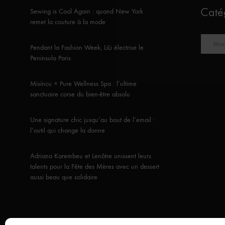
Caté
Sewing is Cool Again : quand New York
remet la couture à la mode
Catégori
Pendant la Fashion Week, LiLi électrise le
Peninsula Paris
Misíncu × Pure Wellness Spa : l’ultime
sanctuaire corse du bien-être absolu
Une signature chic jusqu’au bout de l’email :
l’outil qui change la donne
Adriana Karembeu et Lenôtre unissent leurs
talents pour la Fête des Mères avec un dessert
aussi beau que solidaire