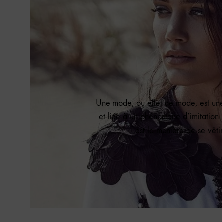
Une mode, ou effet de mode, est une
et liée à un phénomène d’imitation.
est la manière de se vêt