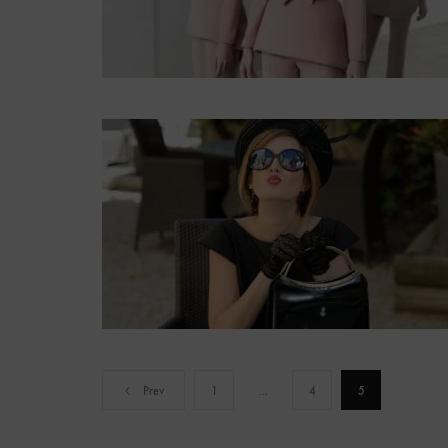
Pagination
Prev
1
…
4
5