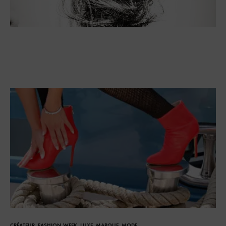
CRÉATEUR
,
FASHION WEEK
,
LUXE
,
MARQUE
,
MODE